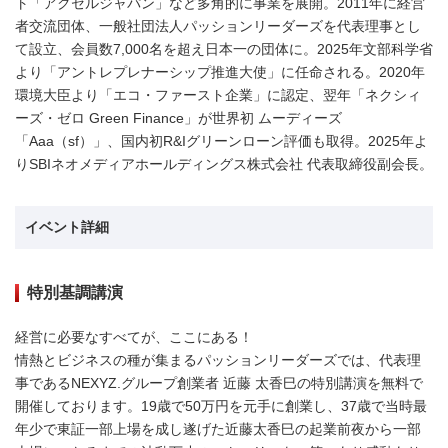
ト「アクセルジャパン」など多角的に事業を展開。2011年に経営
者交流団体、一般社団法人パッションリーダーズを代表理事とし
て設立、会員数7,000名を超え日本一の団体に。2025年文部科学省
より「アントレプレナーシップ推進大使」に任命される。2020年
環境大臣より「エコ・ファースト企業」に認定、翌年「ネクシィ
ーズ・ゼロ Green Finance」が世界初 ムーディーズ
「Aaa（sf）」、国内初R&Iグリーンローン評価も取得。2025年よ
りSBIネオメディアホールディングス株式会社 代表取締役副会長。
イベント詳細
特別基調講演
経営に必要なすべてが、ここにある！
情熱とビジネスの種が集まるパッションリーダーズでは、代表理
事であるNEXYZ.グループ創業者 近藤 太香巳の特別講演を無料で
開催しております。19歳で50万円を元手に創業し、37歳で当時最
年少で東証一部上場を成し遂げた近藤太香巳の起業前夜から一部