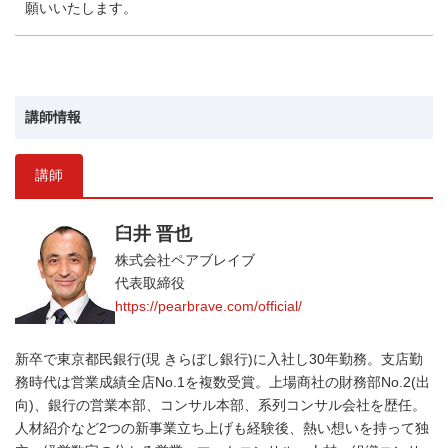
願いいたします。
講師情報
講師
臼井 晋也
株式会社ペアブレイブ
代表取締役
https://pearbrave.com/official/
新卒で東京都民銀行(現 きらぼし銀行)に入社し30年勤務。支店勤
務時代は営業成績全店No.1を複数受賞。上場商社の財務部No.2(出
向)、銀行の営業本部、コンサル本部、系列コンサル会社を歴任。
人材紹介など2つの新事業立ち上げも経験後、熱い想いを持って独